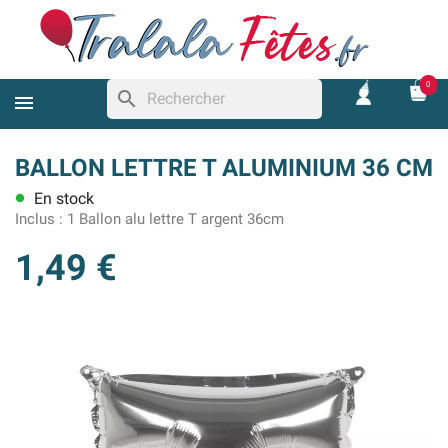
0
search
BALLON LETTRE T ALUMINIUM 36 CM
En stock
lens
Inclus :
1 Ballon alu lettre T argent 36cm
1,49 €