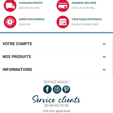
LIVRAISON OFFERTE
PAIEMENT SÉCURISÉ
DÈS 49€ D'ACHAT
AVEC CB ET PAYPAL
EXPÉDITION EXPRESS
3 BOUTIQUES PHYSIQUES
SOUS 24H
DANS LE GRAND OUEST

VOTRE COMPTE

NOS PRODUITS

INFORMATIONS
SUIVEZ-NOUS !
Service clients
02-40-45-25-96
Prix d'un appel local