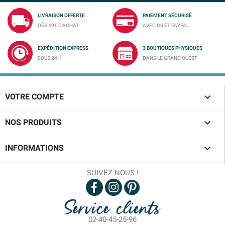
LIVRAISON OFFERTE
PAIEMENT SÉCURISÉ
DÈS 49€ D'ACHAT
AVEC CB ET PAYPAL
EXPÉDITION EXPRESS
3 BOUTIQUES PHYSIQUES
SOUS 24H
DANS LE GRAND OUEST

VOTRE COMPTE

NOS PRODUITS

INFORMATIONS
SUIVEZ-NOUS !
Service clients
02-40-45-25-96