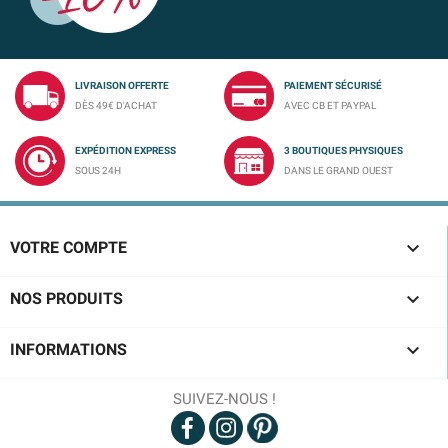
LIVRAISON OFFERTE
PAIEMENT SÉCURISÉ
DÈS 49€ D'ACHAT
AVEC CB ET PAYPAL
EXPÉDITION EXPRESS
3 BOUTIQUES PHYSIQUES
SOUS 24H
DANS LE GRAND OUEST

VOTRE COMPTE

NOS PRODUITS

INFORMATIONS
SUIVEZ-NOUS !