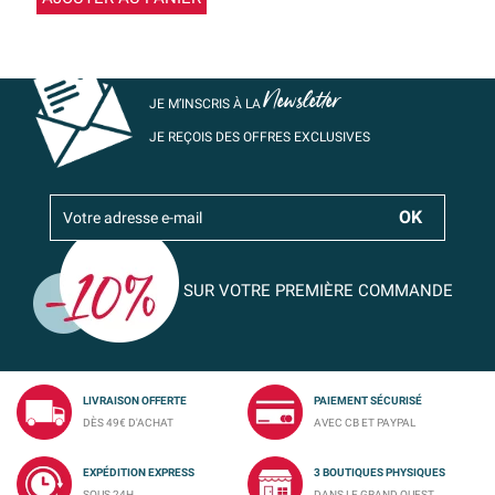
Newsletter
JE M’INSCRIS À LA
JE REÇOIS DES OFFRES EXCLUSIVES
SUR VOTRE PREMIÈRE COMMANDE
LIVRAISON OFFERTE
PAIEMENT SÉCURISÉ
DÈS 49€ D'ACHAT
AVEC CB ET PAYPAL
EXPÉDITION EXPRESS
3 BOUTIQUES PHYSIQUES
SOUS 24H
DANS LE GRAND OUEST