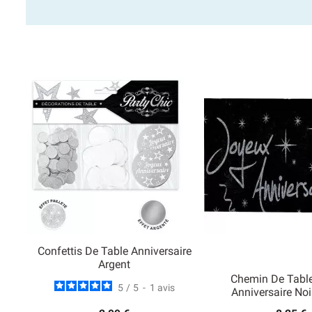
Confettis De Table Anniversaire
Argent
Chemin De Tabl
5
/
5
-
1
avis
Anniversaire Noi