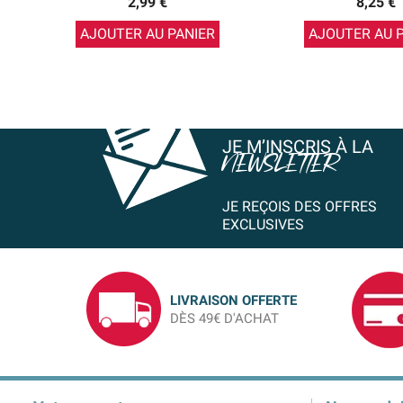
2,99 €
8,25 €
AJOUTER AU PANIER
AJOUTER AU 
JE M’INSCRIS À LA
NEWSLETTER
JE REÇOIS DES OFFRES
EXCLUSIVES
LIVRAISON OFFERTE
DÈS 49€ D'ACHAT