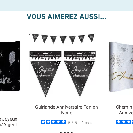
VOUS AIMEREZ AUSSI...
Guirlande Anniversaire Fanion
Chemin 
Noire
Annive
e Joyeux
5
/
5
-
1
avis
r/Argent