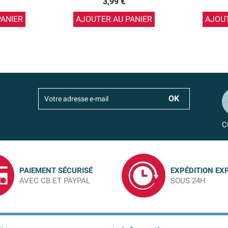
3,99 €
PANIER
AJOUTER AU PANIER
AJOUT
C
PAIEMENT SÉCURISÉ
EXPÉDITION EX
AVEC CB ET PAYPAL
SOUS 24H