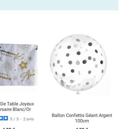
De Table Joyeux
rsaire Blanc/Or
Ballon Confettis Géant Argent
5
/
5
-
2
avis
100cm