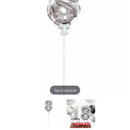
Tap to expand