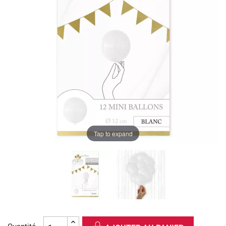
Tap to expand