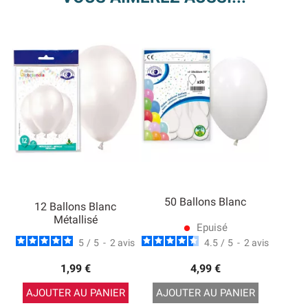
50 Ballons Blanc
12 Ballons Blanc
Métallisé
Epuisé
lens
5
/
5
-
2
avis
4.5
/
5
-
2
avis
1,99 €
4,99 €
AJOUTER AU PANIER
AJOUTER AU PANIER