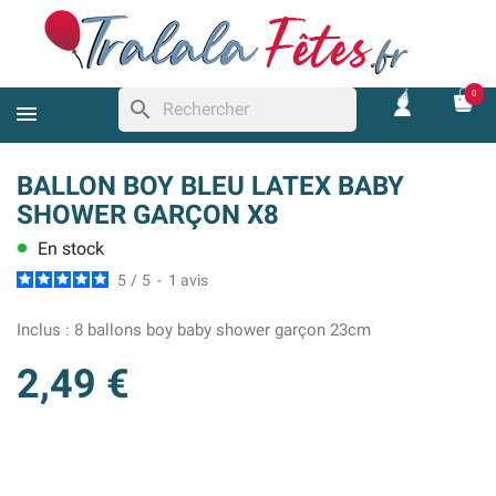
0
search
BALLON BOY BLEU LATEX BABY
SHOWER GARÇON X8
En stock
lens
5
/
5
-
1
avis
Inclus :
8 ballons boy baby shower garçon 23cm
2,49 €