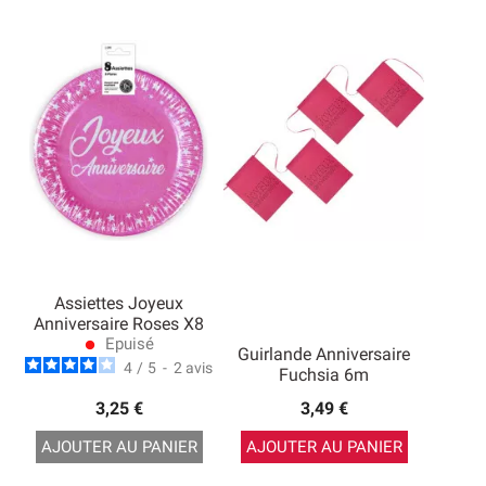
Assiettes Joyeux
Anniversaire Roses X8
Epuisé
lens
Guirlande Anniversaire
4
/
5
-
2
avis
Fuchsia 6m
3,25 €
3,49 €
AJOUTER AU PANIER
AJOUTER AU PANIER