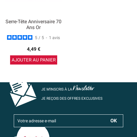
Serre-Tête Anniversaire 70
Ans Or
5
/
5
-
1
avis
4,49 €
AJOUTER AU PANIER
Newsletter
JE M’INSCRIS À LA
JE REÇOIS DES OFFRES EXCLUSIVES