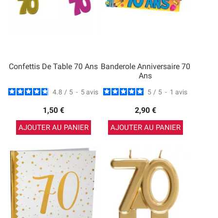
Confettis De Table 70 Ans
Banderole Anniversaire 70
Ans
4.8
/
5
-
5
avis
5
/
5
-
1
avis
1,50 €
2,90 €
AJOUTER AU PANIER
AJOUTER AU PANIER