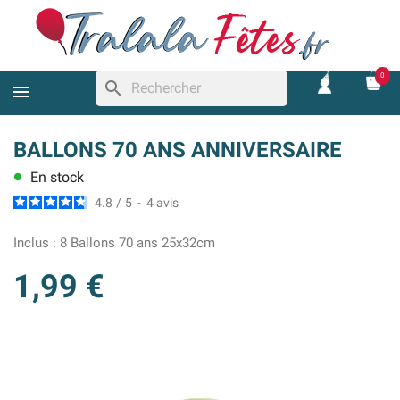
0
search
BALLONS 70 ANS ANNIVERSAIRE
En stock
lens
4.8
/
5
-
4
avis
Inclus :
8 Ballons 70 ans 25x32cm
1,99 €