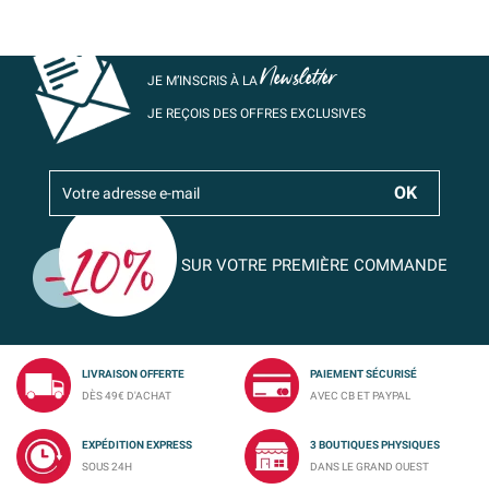
Newsletter
JE M’INSCRIS À LA
JE REÇOIS DES OFFRES EXCLUSIVES
SUR VOTRE PREMIÈRE COMMANDE
LIVRAISON OFFERTE
PAIEMENT SÉCURISÉ
DÈS 49€ D'ACHAT
AVEC CB ET PAYPAL
EXPÉDITION EXPRESS
3 BOUTIQUES PHYSIQUES
SOUS 24H
DANS LE GRAND OUEST