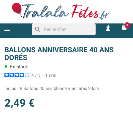
0
search
BALLONS ANNIVERSAIRE 40 ANS
DORÉS
En stock
lens
4
/
5
-
1
avis
Inclus :
8 Ballons 40 ans blanc/or en latex 23cm
2,49 €