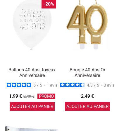
-20%
Ballons 40 Ans Joyeux
Bougie 40 Ans Or
Anniversaire
Anniversaire
5
/
5
-
1
avis
4.3
/
5
-
3
avis
Prix de base
1,99 €
2,49 €
PROMO
2,49 €
AJOUTER AU PANIER
AJOUTER AU PANIER