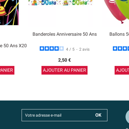
Banderoles Anniversaire 50 Ans
Ballons 5
re 50 Ans X20
4
/
5
-
2
avis
2,50 €
PANIER
AJOUTER AU PANIER
AJOUT