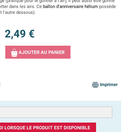
 (pratique pour le gonfler à l'air), il peut aussi être gonflé
lotter dans les airs. Ce
ballon d'anniversaire hélium
possède
 l'autre dessous).
2,49 €
AJOUTER AU PANIER
Imprimer
I LORSQUE LE PRODUIT EST DISPONIBLE