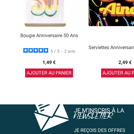
Bougie Anniversaire 50 Ans
Serviettes Anniversai
5
/
5
-
2
avis
1,49 €
2,49 €
AJOUTER AU PANIER
AJOUTER AU 
JE M’INSCRIS À LA
NEWSLETTER
JE REÇOIS DES OFFRES