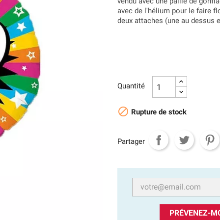
vendu avec une paille de gonflage
avec de l'hélium pour le faire f
deux attaches (une au dessus et
Quantité

Rupture de stock
Partager
PRÉVENEZ-MO