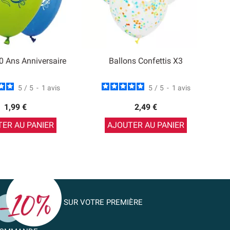
0 Ans Anniversaire
Ballons Confettis X3
5
/
5
-
1
avis
5
/
5
-
1
avis
1,99 €
2,49 €
ER AU PANIER
AJOUTER AU PANIER
SUR VOTRE PREMIÈRE