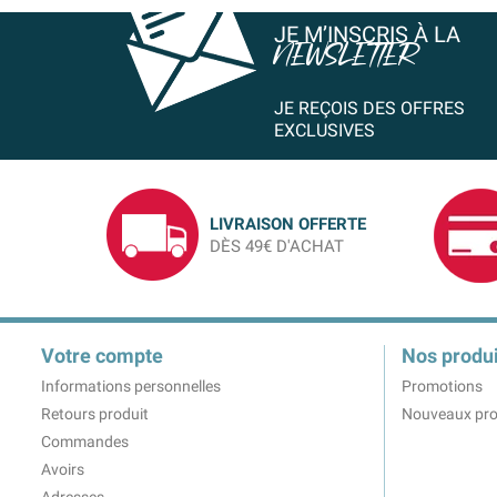
JE M’INSCRIS À LA
NEWSLETTER
JE REÇOIS DES OFFRES
EXCLUSIVES
LIVRAISON OFFERTE
DÈS 49€ D'ACHAT
Votre compte
Nos produi
Informations personnelles
Promotions
Retours produit
Nouveaux pro
Commandes
Avoirs