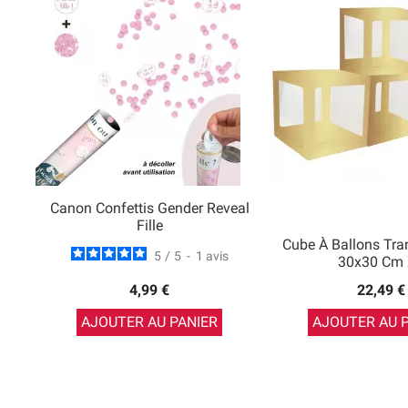
Canon Confettis Gender Reveal
Fille
Cube À Ballons Tra
5
/
5
-
1
avis
30x30 Cm
4,99 €
22,49 €
AJOUTER AU PANIER
AJOUTER AU 