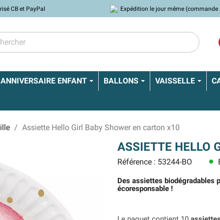
risé CB et PayPal
Expédition le jour même (commande 
ANNIVERSAIRE ENFANT
BALLONS
VAISSELLE
C
lle
Assiette Hello Girl Baby Shower en carton x10
ASSIETTE HELLO 
Référence : 53244-BO
E
lens
Des assiettes biodégradables pa
écoresponsable !
Le paquet contient 10
assiettes