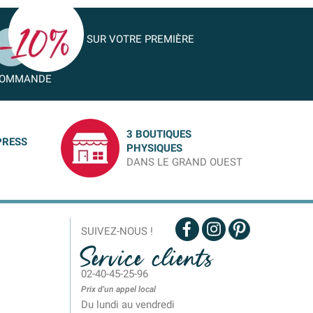
SUR VOTRE PREMIÈRE
OMMANDE
3 BOUTIQUES
PRESS
PHYSIQUES
DANS LE GRAND OUEST
SUIVEZ-NOUS !
Service clients
02-40-45-25-96
Prix d'un appel local
Du lundi au vendredi