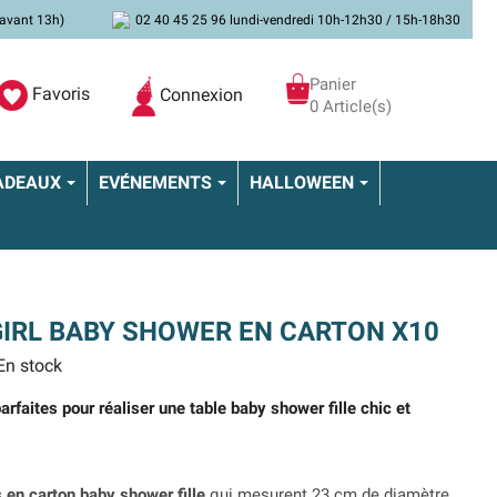
avant 13h)
02 40 45 25 96 lundi-vendredi 10h-12h30 / 15h-18h30
Panier
Favoris
Connexion
0 Article(s)
ADEAUX
EVÉNEMENTS
HALLOWEEN
GIRL BABY SHOWER EN CARTON X10
n stock
rfaites pour réaliser une table baby shower fille chic et
 en carton baby shower fille
qui mesurent 23 cm de diamètre.