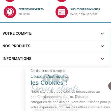
EXPÉDITION EXPRESS
3 BOUTIQUES PHYSIQUES
SOUS 24H
DANS LE GRAND OUEST

VOTRE COMPTE

NOS PRODUITS

INFORMATIONS
SUIVEZ-NOUS !
Service clients
02-40-45-25-96
Prix d'un appel local
Du lundi au vendredi
10h00-12h30 / 15h00-18h30