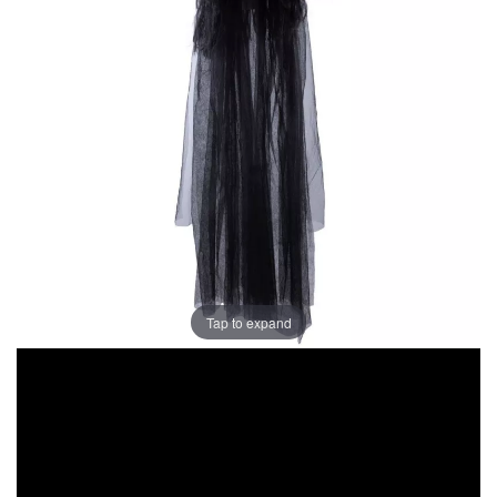
Tap to expand