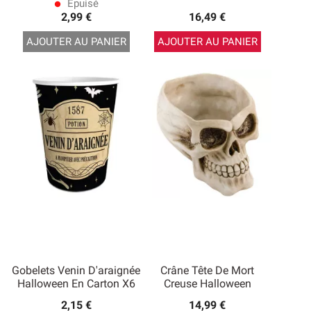
Epuisé
lens
2,99 €
16,49 €
AJOUTER AU PANIER
AJOUTER AU PANIER
Gobelets Venin D'araignée
Crâne Tête De Mort
Halloween En Carton X6
Creuse Halloween
2,15 €
14,99 €