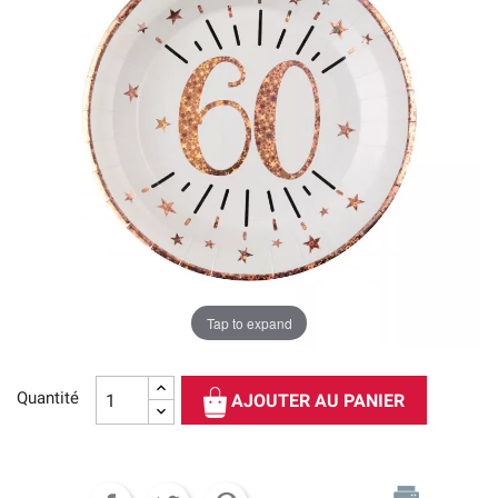
Tap to expand
Quantité
AJOUTER AU PANIER