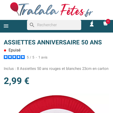
0
search
ASSIETTES ANNIVERSAIRE 50 ANS
Epuisé
lens
5
/
5
-
1
avis
Inclus :
8 Assiettes 50 ans rouges et blanches 23cm en carton
2,99 €