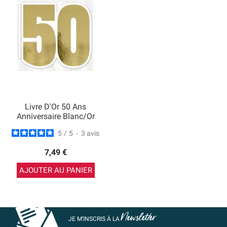
Livre D'Or 50 Ans
Anniversaire Blanc/Or
5
/
5
-
3
avis
7,49 €
AJOUTER AU PANIER
Newsletter
JE M’INSCRIS À LA