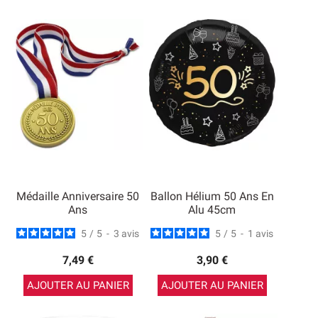
Médaille Anniversaire 50
Ballon Hélium 50 Ans En
Ans
Alu 45cm
5
/
5
-
3
avis
5
/
5
-
1
avis
7,49 €
3,90 €
AJOUTER AU PANIER
AJOUTER AU PANIER