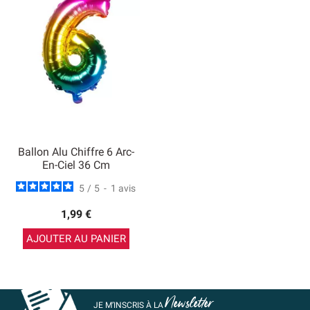
Ballon Alu Chiffre 6 Arc-
En-Ciel 36 Cm
5
/
5
-
1
avis
1,99 €
AJOUTER AU PANIER
Newsletter
JE M’INSCRIS À LA