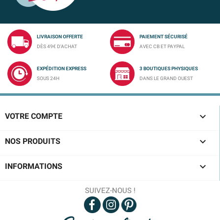
LIVRAISON OFFERTE
PAIEMENT SÉCURISÉ
DÈS 49€ D'ACHAT
AVEC CB ET PAYPAL
EXPÉDITION EXPRESS
3 BOUTIQUES PHYSIQUES
SOUS 24H
DANS LE GRAND OUEST

VOTRE COMPTE

NOS PRODUITS

INFORMATIONS
SUIVEZ-NOUS !