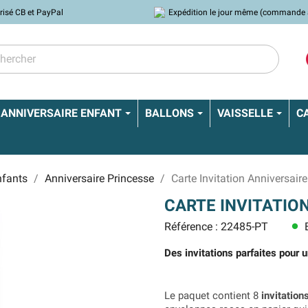
risé CB et PayPal
Expédition le jour même (commande 
ANNIVERSAIRE ENFANT
BALLONS
VAISSELLE
C
nfants
Anniversaire Princesse
Carte Invitation Anniversair
CARTE INVITATIO
Référence : 22485-PT
E
lens
Des invitations parfaites pour 
Le paquet contient 8
invitation