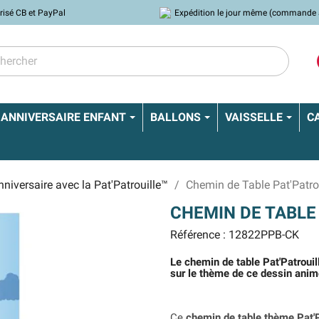
risé CB et PayPal
Expédition le jour même (commande 
ANNIVERSAIRE ENFANT
BALLONS
VAISSELLE
C
nniversaire avec la Pat'Patrouille™
Chemin de Table Pat'Patro
CHEMIN DE TABLE
Référence : 12822PPB-CK
Le chemin de table Pat'Patrouil
sur le thème de ce dessin anim
Ce
chemin de table thème Pat'P