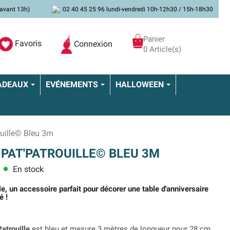
avant 13h)
02 40 45 25 96 lundi-vendredi 10h-12h30 / 15h-18h30
Panier
Favoris
Connexion
0 Article(s)
ADEAUX
EVÉNEMENTS
HALLOWEEN
uille© Bleu 3m
 PAT'PATROUILLE© BLEU 3M
En stock
lens
le, un accessoire parfait pour décorer une table d'anniversaire
é !
atrouille
est bleu et mesure 3 mètres de longueur pour 28 cm