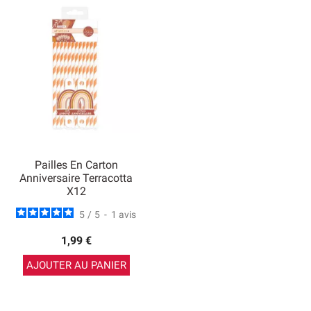
Pailles En Carton
Anniversaire Terracotta
X12
5
/
5
-
1
avis
1,99 €
AJOUTER AU PANIER