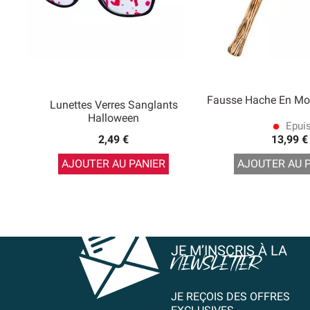
Fausse Hache En Mo
Lunettes Verres Sanglants
Halloween
Epui
lens
2,49 €
13,99 €
AJOUTER AU PANIER
AJOUTER AU 
JE M’INSCRIS À LA
NEWSLETTER
JE REÇOIS DES OFFRES