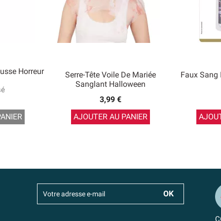
usse Horreur
Serre-Tête Voile De Mariée
Faux Sang 
Sanglant Halloween
sé
3,99 €
PANIER
AJOUTER AU PANIER
AJOUT
C