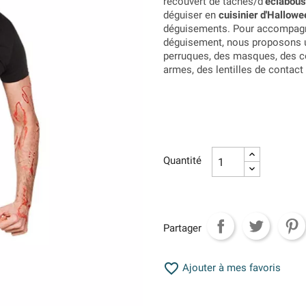
recouvert de taches/d’
éclabous
déguiser en
cuisinier d'Hallowe
déguisements. Pour accompag
déguisement, nous proposons 
perruques, des masques, des co
armes, des lentilles de contac
Quantité
Partager

Ajouter à mes favoris