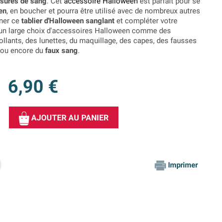
sures de sang
. Cet
accessoire Halloween
est parfait pour se
en
, en boucher et pourra être utilisé avec de nombreux autres
ner ce
tablier d'Halloween sanglant
et compléter votre
un large choix d'accessoires Halloween comme des
llants, des lunettes, du maquillage, des capes, des fausses
t ou encore du
faux sang
.
6,90 €
AJOUTER AU PANIER
Imprimer