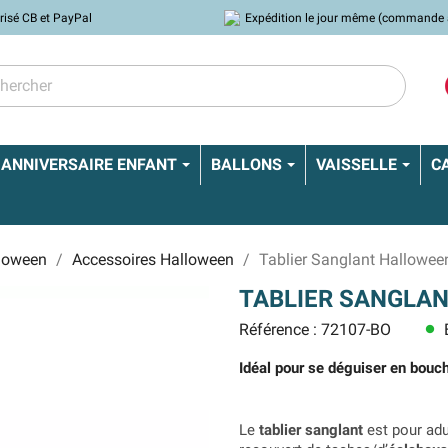
risé CB et PayPal
Expédition le jour même (commande 
ANNIVERSAIRE ENFANT
BALLONS
VAISSELLE
C
lloween
Accessoires Halloween
Tablier Sanglant Hallowee
TABLIER SANGLA
Référence : 72107-BO
E
lens
Idéal pour se déguiser en bouch
Le
tablier sanglant
est pour adu