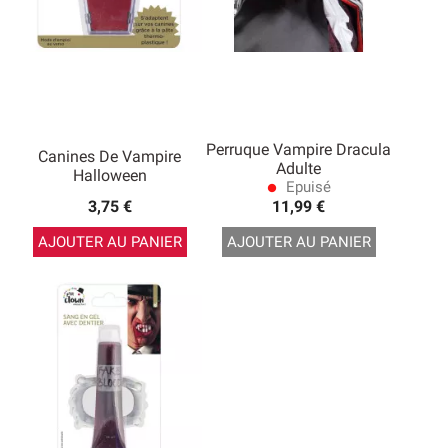
Perruque Vampire Dracula
Canines De Vampire
Adulte
Halloween
Epuisé
lens
3,75 €
11,99 €
AJOUTER AU PANIER
AJOUTER AU PANIER