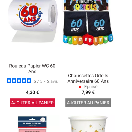
Rouleau Papier WC 60
Ans
Chaussettes Orteils
Anniversaire 60 Ans
5
/
5
-
2
avis
Epuisé
lens
4,30 €
7,99 €
AJOUTER AU PANIER
AJOUTER AU PANIER