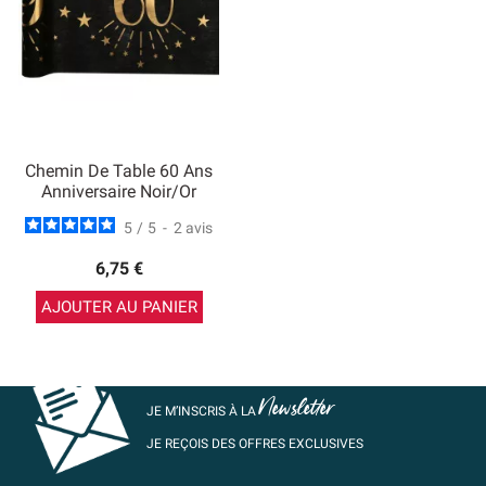
Chemin De Table 60 Ans
Anniversaire Noir/Or
5
/
5
-
2
avis
6,75 €
AJOUTER AU PANIER
Newsletter
JE M’INSCRIS À LA
JE REÇOIS DES OFFRES EXCLUSIVES