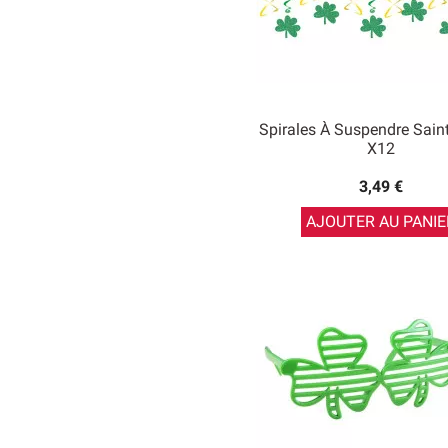
Spirales À Suspendre Saint
X12
3,49 €
AJOUTER AU PANIE