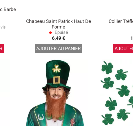
ec Barbe
Chapeau Saint Patrick Haut De
Collier Trèf
Forme
avis
Epuisé
lens
6,49 €
1
R
AJOUTER AU PANIER
AJOUTER