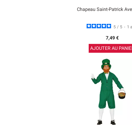
Chapeau Saint-Patrick Av
5
/
5
-
1
7,49 €
AJOUTER AU PANIE