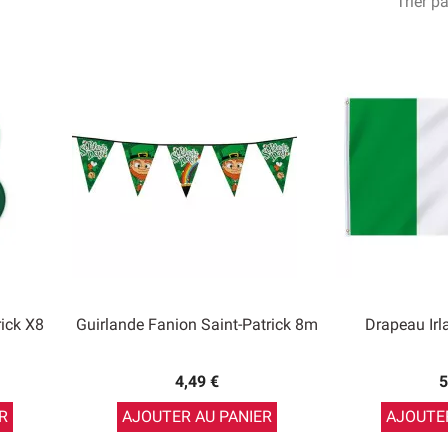
Trier pa
ick X8
Guirlande Fanion Saint-Patrick 8m
Drapeau Ir
4,49 €
5
R
AJOUTER AU PANIER
AJOUTER